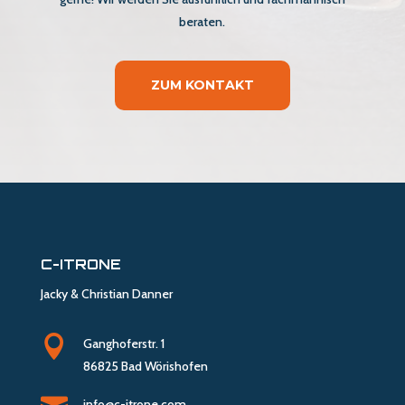
beraten.
ZUM KONTAKT
C-ITRONE
Jacky & Christian Danner

Ganghoferstr. 1
86825 Bad Wörishofen
info@c-itrone.com